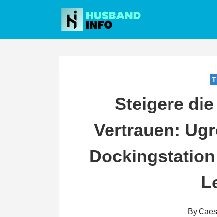
Skip
to
content
T
Steigere die
Vertrauen: Ug
Dockingstation 
L
By
Caes